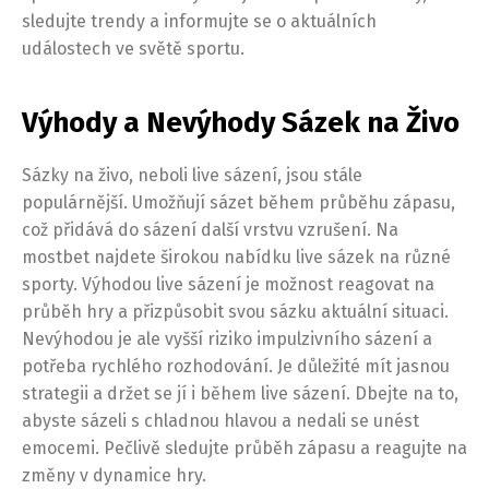
sledujte trendy a informujte se o aktuálních
událostech ve světě sportu.
Výhody a Nevýhody Sázek na Živo
Sázky na živo, neboli live sázení, jsou stále
populárnější. Umožňují sázet během průběhu zápasu,
což přidává do sázení další vrstvu vzrušení. Na
mostbet najdete širokou nabídku live sázek na různé
sporty. Výhodou live sázení je možnost reagovat na
průběh hry a přizpůsobit svou sázku aktuální situaci.
Nevýhodou je ale vyšší riziko impulzivního sázení a
potřeba rychlého rozhodování. Je důležité mít jasnou
strategii a držet se jí i během live sázení. Dbejte na to,
abyste sázeli s chladnou hlavou a nedali se unést
emocemi. Pečlivě sledujte průběh zápasu a reagujte na
změny v dynamice hry.