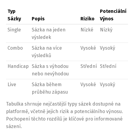
Typ
Potenciální
Sázky
Popis
Riziko
Výnos
Single
Sázka na jeden
Nízké
Nízký
výsledek
Combo
Sázka na více
Vysoké
Vysoký
výsledků
Handicap
Sázka s výhodou
Střední
Střední
nebo nevýhodou
Live
Sázka během
Vysoké
Vysoký
průběhu zápasu
Tabulka shrnuje nejčastější typy sázek dostupné na
platformě, včetně jejich rizik a potenciálního výnosu.
Pochopení těchto rozdílů je klíčové pro informované
sázení.