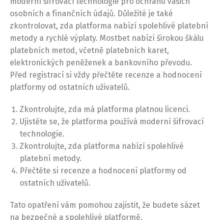
moderní šifrovací technologie pro ochranu vašich
osobních a finančních údajů. Důležité je také
zkontrolovat, zda platforma nabízí spolehlivé platební
metody a rychlé výplaty. Mostbet nabízí širokou škálu
platebních metod, včetně platebních karet,
elektronických peněženek a bankovního převodu.
Před registrací si vždy přečtěte recenze a hodnocení
platformy od ostatních uživatelů.
Zkontrolujte, zda má platforma platnou licenci.
Ujistěte se, že platforma používá moderní šifrovací
technologie.
Zkontrolujte, zda platforma nabízí spolehlivé
platební metody.
Přečtěte si recenze a hodnocení platformy od
ostatních uživatelů.
Tato opatření vám pomohou zajistit, že budete sázet
na bezpečné a spolehlivé platformě.