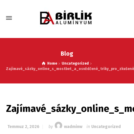
Blog
Home
Uncategorized
Zajímavé_sázky_online_s_mostbet_a_osvědčené_triky_pro_zkušené
Zajímavé_sázky_online_s_m
Temmuz 2, 2026
by
wadminw
in
Uncategorized