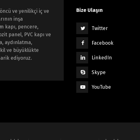
Bize Ulaşın
öncü ve yenilikçi iç ve
rının inşa
um kapı, pencere,
Twitter
zit panel, PVC kapı ve
a, aydınlatma,
Facebook
ekil ve büyüklükte
LinkedIn
darik ediyoruz.
Skype
YouTube