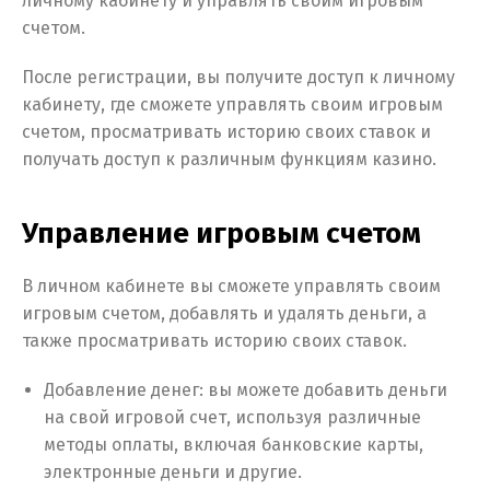
личному кабинету и управлять своим игровым
счетом.
После регистрации, вы получите доступ к личному
кабинету, где сможете управлять своим игровым
счетом, просматривать историю своих ставок и
получать доступ к различным функциям казино.
Управление игровым счетом
В личном кабинете вы сможете управлять своим
игровым счетом, добавлять и удалять деньги, а
также просматривать историю своих ставок.
Добавление денег: вы можете добавить деньги
на свой игровой счет, используя различные
методы оплаты, включая банковские карты,
электронные деньги и другие.