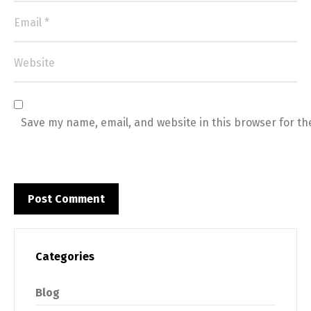
Save my name, email, and website in this browser for th
Categories
Blog