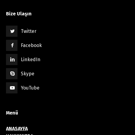
Bize Ulaşın
Twitter
Facebook
LinkedIn
Skype
YouTube
Menü
ANASAYFA