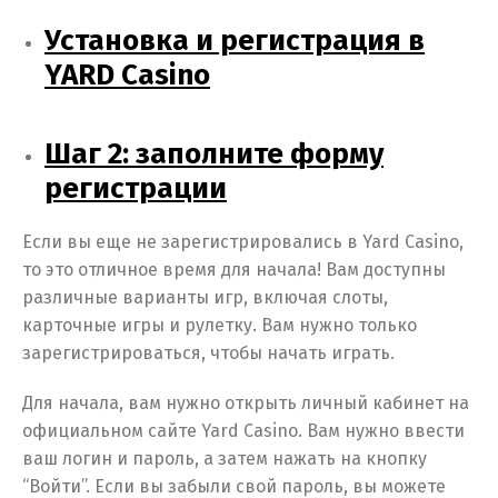
Установка и регистрация в
YARD Casino
Шаг 2: заполните форму
регистрации
Если вы еще не зарегистрировались в Yard Casino,
то это отличное время для начала! Вам доступны
различные варианты игр, включая слоты,
карточные игры и рулетку. Вам нужно только
зарегистрироваться, чтобы начать играть.
Для начала, вам нужно открыть личный кабинет на
официальном сайте Yard Casino. Вам нужно ввести
ваш логин и пароль, а затем нажать на кнопку
“Войти”. Если вы забыли свой пароль, вы можете