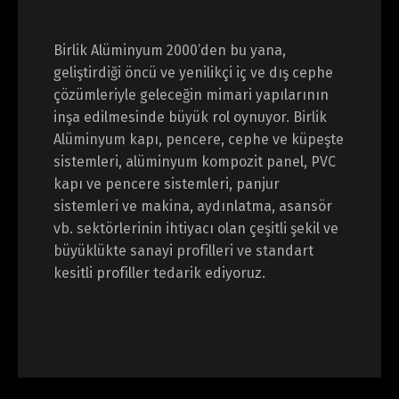
Birlik Alüminyum 2000’den bu yana,
geliştirdiği öncü ve yenilikçi iç ve dış cephe
çözümleriyle geleceğin mimari yapılarının
inşa edilmesinde büyük rol oynuyor. Birlik
Alüminyum kapı, pencere, cephe ve küpeşte
sistemleri, alüminyum kompozit panel, PVC
kapı ve pencere sistemleri, panjur
sistemleri ve makina, aydınlatma, asansör
vb. sektörlerinin ihtiyacı olan çeşitli şekil ve
büyüklükte sanayi profilleri ve standart
kesitli profiller tedarik ediyoruz.