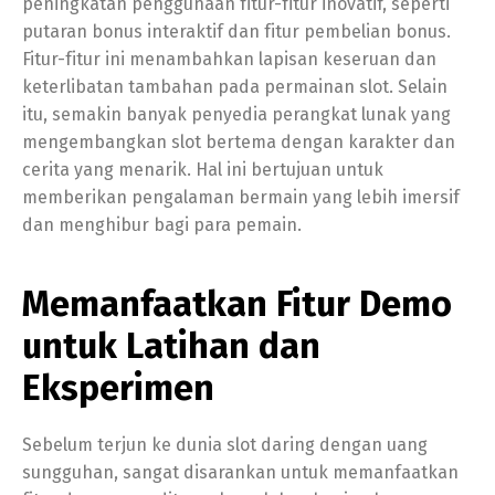
peningkatan penggunaan fitur-fitur inovatif, seperti
putaran bonus interaktif dan fitur pembelian bonus.
Fitur-fitur ini menambahkan lapisan keseruan dan
keterlibatan tambahan pada permainan slot. Selain
itu, semakin banyak penyedia perangkat lunak yang
mengembangkan slot bertema dengan karakter dan
cerita yang menarik. Hal ini bertujuan untuk
memberikan pengalaman bermain yang lebih imersif
dan menghibur bagi para pemain.
Memanfaatkan Fitur Demo
untuk Latihan dan
Eksperimen
Sebelum terjun ke dunia slot daring dengan uang
sungguhan, sangat disarankan untuk memanfaatkan