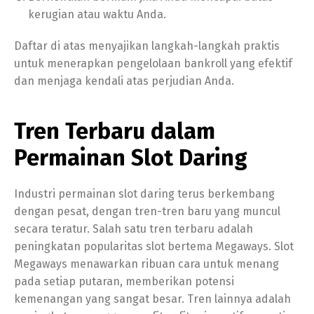
kerugian atau waktu Anda.
Daftar di atas menyajikan langkah-langkah praktis
untuk menerapkan pengelolaan bankroll yang efektif
dan menjaga kendali atas perjudian Anda.
Tren Terbaru dalam
Permainan Slot Daring
Industri permainan slot daring terus berkembang
dengan pesat, dengan tren-tren baru yang muncul
secara teratur. Salah satu tren terbaru adalah
peningkatan popularitas slot bertema Megaways. Slot
Megaways menawarkan ribuan cara untuk menang
pada setiap putaran, memberikan potensi
kemenangan yang sangat besar. Tren lainnya adalah