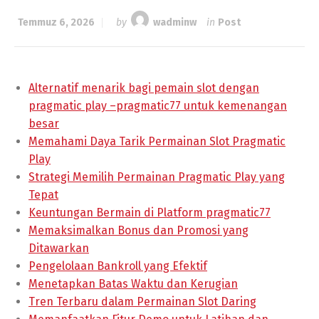
Temmuz 6, 2026
by
wadminw
in
Post
Alternatif menarik bagi pemain slot dengan
pragmatic play –pragmatic77 untuk kemenangan
besar
Memahami Daya Tarik Permainan Slot Pragmatic
Play
Strategi Memilih Permainan Pragmatic Play yang
Tepat
Keuntungan Bermain di Platform pragmatic77
Memaksimalkan Bonus dan Promosi yang
Ditawarkan
Pengelolaan Bankroll yang Efektif
Menetapkan Batas Waktu dan Kerugian
Tren Terbaru dalam Permainan Slot Daring