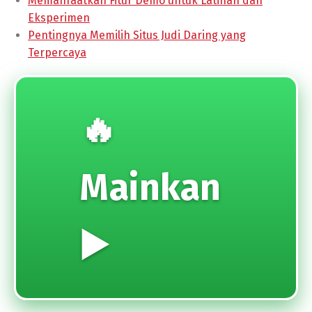
Memanfaatkan Fitur Demo untuk Latihan dan
Eksperimen
Pentingnya Memilih Situs Judi Daring yang
Terpercaya
🔥
Mainkan
▶️