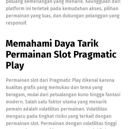
peluang kemenangan yang menarik. Keunggulan dari
platform ini terletak pada kemudahan akses, pilihan
permainan yang luas, dan dukungan pelanggan yang
responsif.
Memahami Daya Tarik
Permainan Slot Pragmatic
Play
Permainan slot dari Pragmatic Play dikenal karena
kualitas grafis yang memukau dan tema yang
beragam, mulai dari petualangan kuno hingga fantasi
modern. Salah satu faktor utama yang menarik
pemain adalah volatilitas permainan. Volatilitas
mengacu pada tingkat risiko yang terkait dengan
permainan slot. Permainan dengan volatilitas tinggi