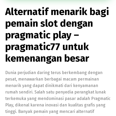
Alternatif menarik bagi
pemain slot dengan
pragmatic play –
pragmatic77 untuk
kemenangan besar
Dunia perjudian daring terus berkembang dengan
pesat, menawarkan berbagai macam permainan
menarik yang dapat dinikmati dari kenyamanan
rumah sendiri. Salah satu penyedia perangkat lunak
terkemuka yang mendominasi pasar adalah Pragmatic
Play, dikenal karena inovasi dan kualitas grafis yang
tinggi. Banyak pemain yang mencari alternatif