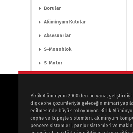
Borular
Alüminyum Kutular
Aksesuarlar
S-Monoblok
S-Motor
Birlik Alüminyum 2000’den bu yana, geliştirdiği 
dış cephe çözümleriyle geleceğin mimari yapıla
edilmesinde büyük rol oynuyor. Birlik Alüminy
cephe ve küpeşte sistemleri, alüminyum kompo
pencere sistemleri, panjur sistemleri ve makin
asansör vb. sektörlerinin ihtiyacı olan çeşitli ş