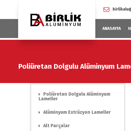
birlikal
ANASAYFA
H
Poliüretan Dolgulu Alüminyum Lam
Poliüretan Dolgulu Alüminyum
Lameller
Alüminyum Extrüzyon Lameller
Alt Parçalar