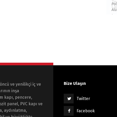
Te
Pol
La
Al
Lam
Mo
Sed
ma
ac
ali
Du
ne
sol
Bize Ulaşın
öncü ve yenilikçi iç ve
rının inşa
um kapı, pencere,
Twitter
zit panel, PVC kapı ve
a, aydınlatma,
Facebook
ekil ve büyüklükte