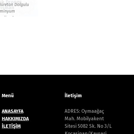
ch Drones
iüretan Dolgulu
nsman
üminyum
eller
,
S-
noblok
,
S-Motor
 risus tellus,
lesuada et
cumsan vitae,
quet eget nisl.
is semper quis
que a
licitudin.
Menü
İletişim
ANASAYFA
ADRES: Oymaağaç
HAKKIMIZDA
Mah. Mobilyakent
İLETİŞİM
Sitesi 5082 Sk. No 3/L
Kocasinan/Kayseri