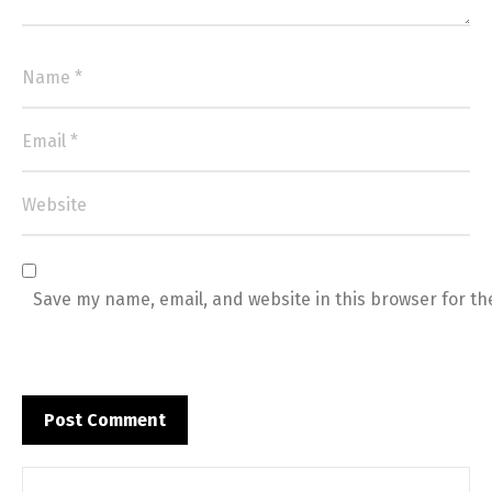
Save my name, email, and website in this browser for th