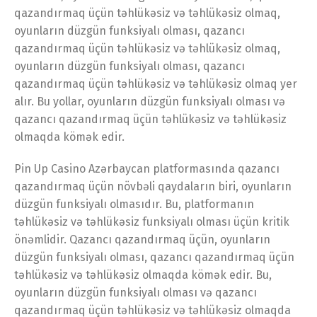
qazandırmaq üçün təhlükəsiz və təhlükəsiz olmaq,
oyunların düzgün funksiyalı olması, qazancı
qazandırmaq üçün təhlükəsiz və təhlükəsiz olmaq,
oyunların düzgün funksiyalı olması, qazancı
qazandırmaq üçün təhlükəsiz və təhlükəsiz olmaq yer
alır. Bu yollar, oyunların düzgün funksiyalı olması və
qazancı qazandırmaq üçün təhlükəsiz və təhlükəsiz
olmaqda kömək edir.
Pin Up Casino Azərbaycan platformasında qazancı
qazandırmaq üçün növbəli qaydaların biri, oyunların
düzgün funksiyalı olmasıdır. Bu, platformanın
təhlükəsiz və təhlükəsiz funksiyalı olması üçün kritik
önəmlidir. Qazancı qazandırmaq üçün, oyunların
düzgün funksiyalı olması, qazancı qazandırmaq üçün
təhlükəsiz və təhlükəsiz olmaqda kömək edir. Bu,
oyunların düzgün funksiyalı olması və qazancı
qazandırmaq üçün təhlükəsiz və təhlükəsiz olmaqda