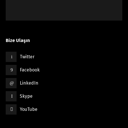
Bize Ulaşın
Twitter
Facebook
LinkedIn
Skype
YouTube