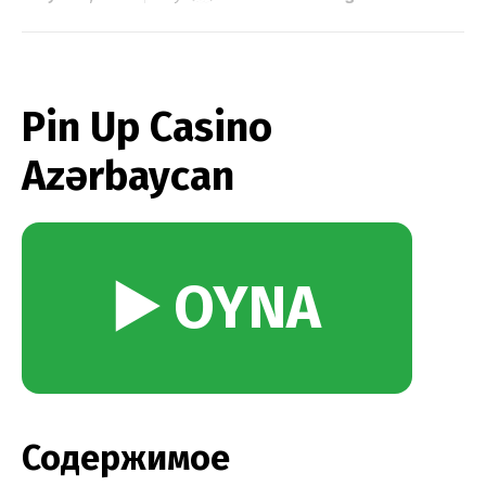
Pin Up Casino
Azərbaycan
▶️ OYNA
Содержимое