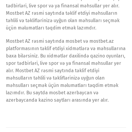
tədbirləri, live spor və ya finansal məhsullar yer alır.
Mostbet AZ rəsmi saytında təklif etdiyi məhsulların
təhlili və təkliflərinizə uyğun olan məhsulları seçmək
üçün məlumatları təqdim etmək lazımdır.
Mostbet AZ rəsmi saytında mosbet və mostbet.az
platformasının təklif etdiyi xidmətlərə və məhsullarına
baxa bilərsiniz. Bu xidmətlər daxilində qazino oyunları,
spor tədbirləri, live spor və ya finansal məhsullar yer
alır. Mostbet AZ rəsmi saytında təklif etdiyi
məhsulların təhlili və təkliflərinizə uyğun olan
məhsulları seçmək üçün məlumatları təqdim etmək
lazımdır. Bu saytda mosbet azerbaycan və
azerbaycanda kazino saytları arasında yer alır.