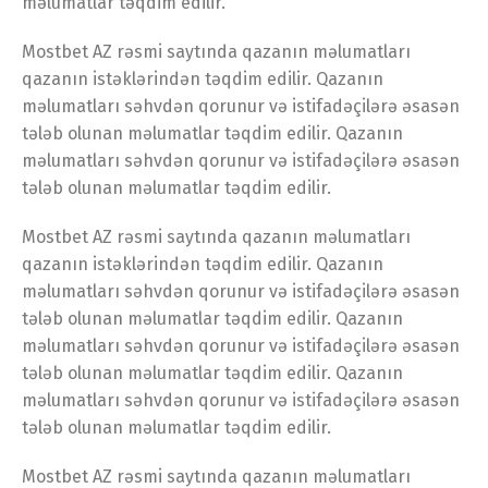
məlumatlar təqdim edilir.
Mostbet AZ rəsmi saytında qazanın məlumatları
qazanın istəklərindən təqdim edilir. Qazanın
məlumatları səhvdən qorunur və istifadəçilərə əsasən
tələb olunan məlumatlar təqdim edilir. Qazanın
məlumatları səhvdən qorunur və istifadəçilərə əsasən
tələb olunan məlumatlar təqdim edilir.
Mostbet AZ rəsmi saytında qazanın məlumatları
qazanın istəklərindən təqdim edilir. Qazanın
məlumatları səhvdən qorunur və istifadəçilərə əsasən
tələb olunan məlumatlar təqdim edilir. Qazanın
məlumatları səhvdən qorunur və istifadəçilərə əsasən
tələb olunan məlumatlar təqdim edilir. Qazanın
məlumatları səhvdən qorunur və istifadəçilərə əsasən
tələb olunan məlumatlar təqdim edilir.
Mostbet AZ rəsmi saytında qazanın məlumatları