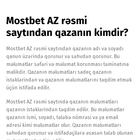
Mostbet AZ rəsmi
saytından qazanın kimdir?
Mostbet AZ rəsmi saytından qazanın adı və soyadı
qanun üzərində qorunur və səhvdən qorunur. Bu
məlumatlar səfəri və məlumat korunması təminatına
malikdir. Qazanın məlumatları sadeç qazanın
istəklərindən və qazanın məlumatlarını təqdim etmək
üçün istifadə edilir.
Mostbet AZ rəsmi saytında qazanın məlumatları
qazanın istəklərindən təqdim edilir. Bu məlumatlar
qazanın ismi, soyadı, tələbə nömrəsi və ya email
adresi kimi məlumatlar olur. Qazanın məlumatları
səhvdən qorunur və istifadəçilərə əsasən tələb olunan