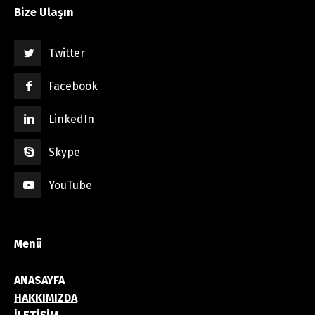
Bize Ulaşın
Twitter
Facebook
LinkedIn
Skype
YouTube
Menü
ANASAYFA
HAKKIMIZDA