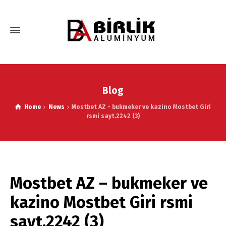
Blog
Home
News
Mostbet AZ - bukmeker ve kazino Mostbet Giri
rsmi sayt.2242 (3)
Mostbet AZ – bukmeker ve
kazino Mostbet Giri rsmi
sayt.2242 (3)