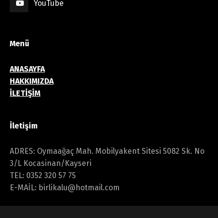
YouTube
Menü
ANASAYFA
HAKKIMIZDA
İLETİŞİM
İletişim
ADRES: Oymaağaç Mah. Mobilyakent Sitesi 5082 Sk. No
3/L Kocasinan/Kayseri
TEL: 0352 320 57 75
E-MAİL: birlikalu@hotmail.com