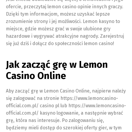
ofercie, przeczytaj lemon casino opinie innych graczy.
Dzięki tym informacjom, możesz uzyskać lepsze
zrozumienie strony i jej możliwości. Lemon kasyno to
miejsce, gdzie możesz grać w swoje ulubione gry
hazardowe i wygrywać atrakcyjne nagrody. Zarejestruj
się już dziś i dołącz do społeczności lemon casino!
Jak zacząć grę w Lemon
Casino Online
Aby zacząć grę w Lemon Casino Online, najpierw należy
się zalogować na stronie https://www.lemoncasino-
official.com.pl/ casino pl lub https://www.lemoncasino-
official.com.pl/ kasyno logowanie, a następnie wybrać
grę, która nas interesuje. Po zalogowaniu się,
będziemy mieli dostęp do szerokiej oferty gier, w tym