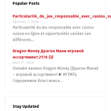
Popular Posts
Particularité_du_jeu_responsable_avec_casino_s
Ağustos 7, 2026
Particularité du jeu responsable avec casino
suisse en ligne et opportunités variées Les
différents...
Dragon Money Драгон Мани игровой
ассортимент.2176 (2)
Mart 17, 2026
Онлайн казино Dragon Money (Драгон Мани)
– игровой ассортимент ▶️ ИГРАТЬ
Содержимое Классическ...
Stay Updated