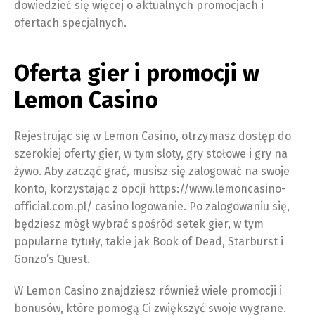
dowiedzieć się więcej o aktualnych promocjach i
ofertach specjalnych.
Oferta gier i promocji w
Lemon Casino
Rejestrując się w Lemon Casino, otrzymasz dostęp do
szerokiej oferty gier, w tym sloty, gry stołowe i gry na
żywo. Aby zacząć grać, musisz się zalogować na swoje
konto, korzystając z opcji https://www.lemoncasino-
official.com.pl/ casino logowanie. Po zalogowaniu się,
będziesz mógł wybrać spośród setek gier, w tym
popularne tytuły, takie jak Book of Dead, Starburst i
Gonzo’s Quest.
W Lemon Casino znajdziesz również wiele promocji i
bonusów, które pomogą Ci zwiększyć swoje wygrane.