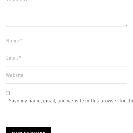
Save my name, email, and website in this browser for th