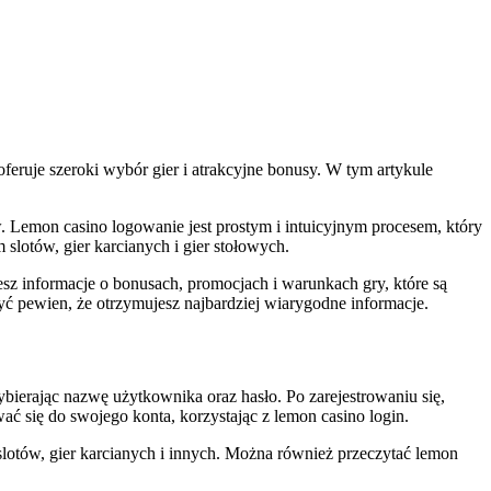
feruje szeroki wybór gier i atrakcyjne bonusy. W tym artykule
w. Lemon casino logowanie jest prostym i intuicyjnym procesem, który
slotów, gier karcianych i gier stołowych.
iesz informacje o bonusach, promocjach i warunkach gry, które są
yć pewien, że otrzymujesz najbardziej wiarygodne informacje.
bierając nazwę użytkownika oraz hasło. Po zarejestrowaniu się,
ać się do swojego konta, korzystając z lemon casino login.
slotów, gier karcianych i innych. Można również przeczytać lemon