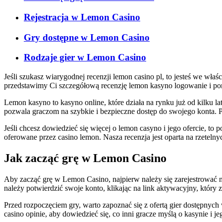
Rejestracja w Lemon Casino
Gry dostępne w Lemon Casino
Rodzaje gier w Lemon Casino
Jeśli szukasz wiarygodnej recenzji lemon casino pl, to jesteś we wł
przedstawimy Ci szczegółową recenzję lemon kasyno logowanie i po
Lemon kasyno to kasyno online, które działa na rynku już od kilku l
pozwala graczom na szybkie i bezpieczne dostęp do swojego konta. Po
Jeśli chcesz dowiedzieć się więcej o lemon casyno i jego ofercie, to
oferowane przez casino lemon. Nasza recenzja jest oparta na rzeteln
Jak zacząć grę w Lemon Casino
Aby zacząć grę w Lemon Casino, najpierw należy się zarejestrować n
należy potwierdzić swoje konto, klikając na link aktywacyjny, który 
Przed rozpoczęciem gry, warto zapoznać się z ofertą gier dostępnyc
casino opinie, aby dowiedzieć się, co inni gracze myślą o kasynie i je