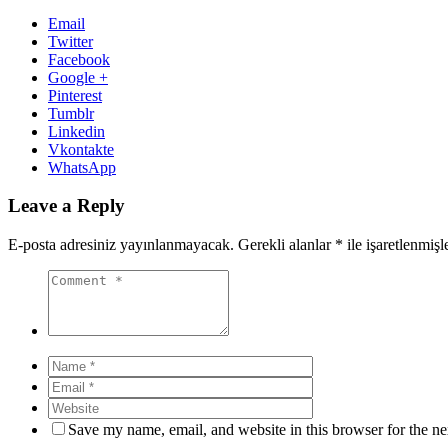
Email
Twitter
Facebook
Google +
Pinterest
Tumblr
Linkedin
Vkontakte
WhatsApp
Leave a Reply
E-posta adresiniz yayınlanmayacak.
Gerekli alanlar
*
ile işaretlenmişl
Save my name, email, and website in this browser for the n