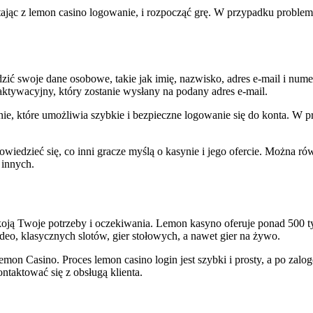
tając z lemon casino logowanie, i rozpocząć grę. W przypadku proble
ić swoje dane osobowe, takie jak imię, nazwisko, adres e-mail i nume
k aktywacyjny, który zostanie wysłany na podany adres e-mail.
e, które umożliwia szybkie i bezpieczne logowanie się do konta. W 
owiedzieć się, co inni gracze myślą o kasynie i jego ofercie. Można r
 innych.
koją Twoje potrzeby i oczekiwania. Lemon kasyno oferuje ponad 500 
eo, klasycznych slotów, gier stołowych, a nawet gier na żywo.
n Casino. Proces lemon casino login jest szybki i prosty, a po zalogo
ntaktować się z obsługą klienta.